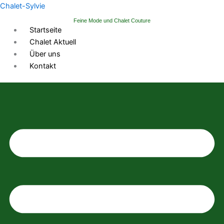
Zum
Chalet-Sylvie
Inhalt
Feine Mode und Chalet Couture
springen
Startseite
Chalet Aktuell
Über uns
Kontakt