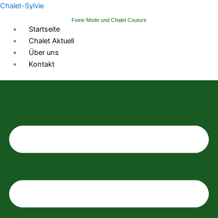
Zum
Chalet-Sylvie
Inhalt
Feine Mode und Chalet Couture
springen
Startseite
Chalet Aktuell
Über uns
Kontakt