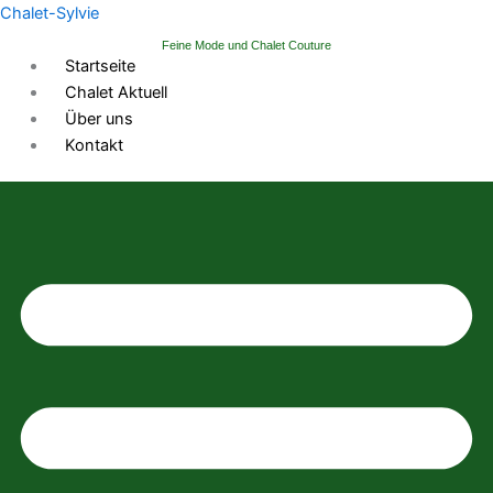
Zum
Chalet-Sylvie
Inhalt
Feine Mode und Chalet Couture
springen
Startseite
Chalet Aktuell
Über uns
Kontakt