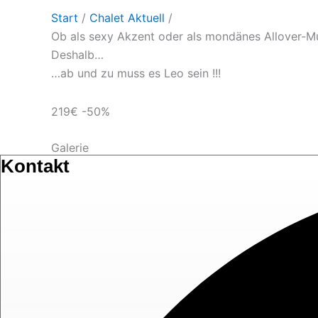
Start
/
Chalet Aktuell
/
Ob als sexy Akzent oder als mondänes Allover-Mu
Deshalb…
…ab und zu muss es Leo sein !!!
219€ -50%
Galerie
Kontakt