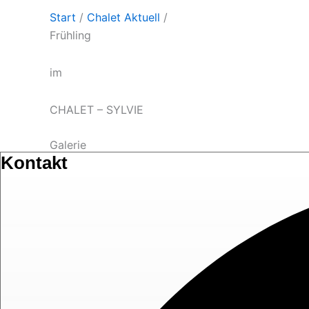
Start
/
Chalet Aktuell
/
Frühling
im
CHALET – SYLVIE
Galerie
Kontakt