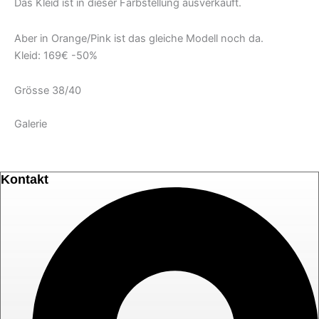
Das Kleid ist in dieser Farbstellung ausverkauft.
Aber in Orange/Pink ist das gleiche Modell noch da.
Kleid: 169€ -50%
Grösse 38/40
Galerie
Kontakt