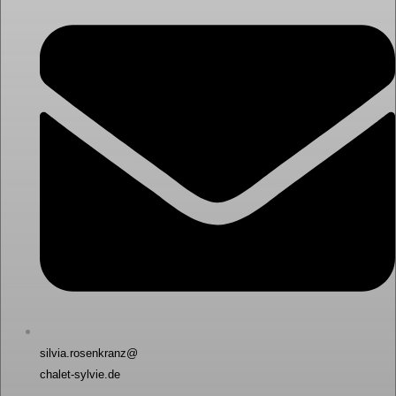
silvia.rosenkranz@
chalet-sylvie.de