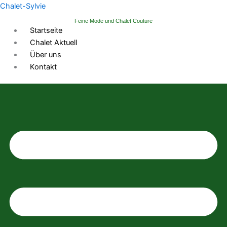
Zum
Chalet-Sylvie
Inhalt
Feine Mode und Chalet Couture
springen
Startseite
Chalet Aktuell
Über uns
Kontakt