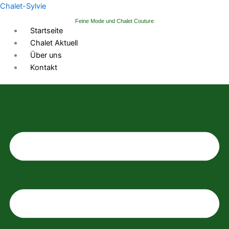
Zum
Chalet-Sylvie
Inhalt
Feine Mode und Chalet Couture
springen
Startseite
Chalet Aktuell
Über uns
Kontakt