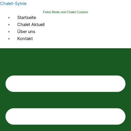
Zum
Chalet-Sylvie
Inhalt
Feine Mode und Chalet Couture
springen
Startseite
Chalet Aktuell
Über uns
Kontakt