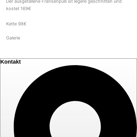
Der ausgefallene Fransenpulli ist legere geschnitten und
kostet 169€
Kette 98€
Galerie
Kontakt