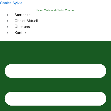
Zum
Chalet-Sylvie
Inhalt
Feine Mode und Chalet Couture
springen
Startseite
Chalet Aktuell
Über uns
Kontakt