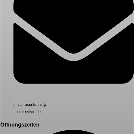
silvia.rosenkranz@
chalet-sylvie.de
Öffnungszeiten