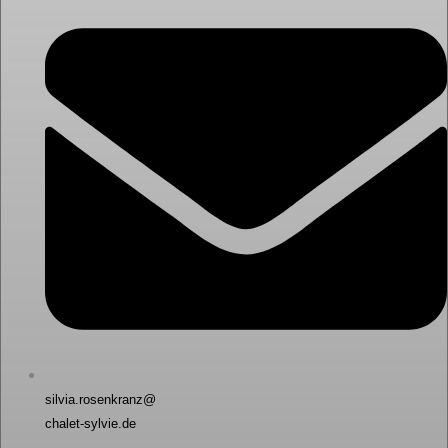
silvia.rosenkranz@
chalet-sylvie.de