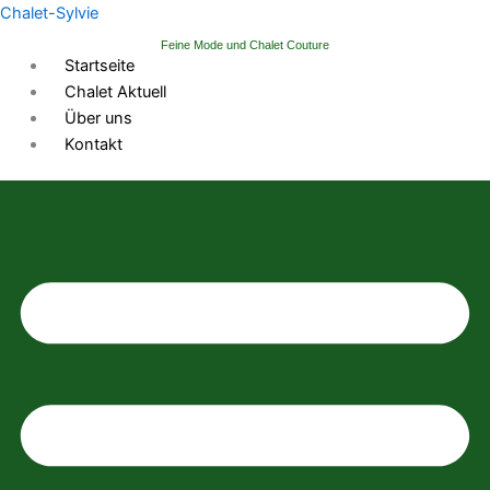
Zum
Chalet-Sylvie
Inhalt
Feine Mode und Chalet Couture
springen
Startseite
Chalet Aktuell
Über uns
Kontakt