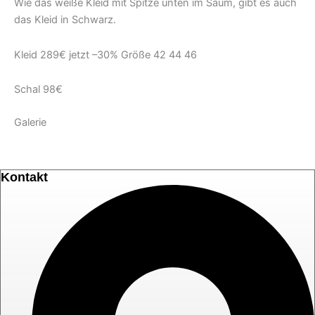
Wie das weiße Kleid mit Spitze unten im Saum, gibt es auch
das Kleid in Schwarz.
Kleid 289€ jetzt –30% Größe 42 44 46
Schal 98€
Galerie
Kontakt