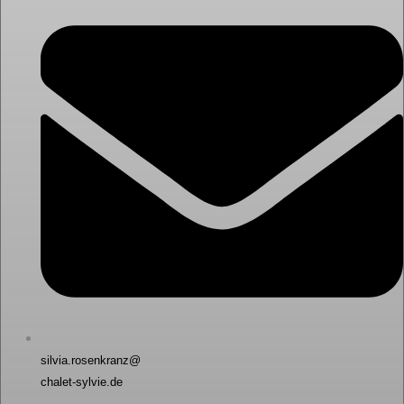
silvia.rosenkranz@
chalet-sylvie.de