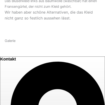
Das Blusenkleid links aus Baumwolle (waschbar) hat einen
Fransengürtel, der nicht zum Kleid gehört.
Wir haben aber schöne Alternativen, die das Kleid
nicht ganz so festlich aussehen lässt.
Galerie
Kontakt