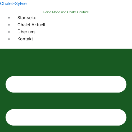
Zum
Chalet-Sylvie
Inhalt
Feine Mode und Chalet Couture
springen
Startseite
Chalet Aktuell
Über uns
Kontakt