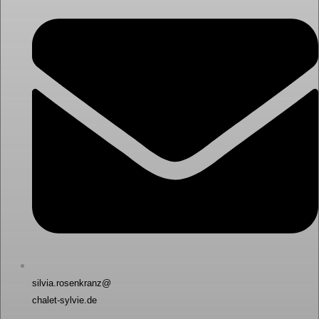
silvia.rosenkranz@
chalet-sylvie.de