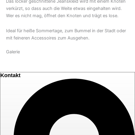
Das locker geschnittene Jeanskleid wird mit einem Knoten
verkürzt, so dass auch die Weite etwas eingehalten wird.
Wer es nicht mag, öffnet den Knoten und trägt es lose.
Ideal für heiße Sommertage, zum Bummel in der Stadt oder
mit feineren Accessoires zum Ausgehen.
Galerie
Kontakt