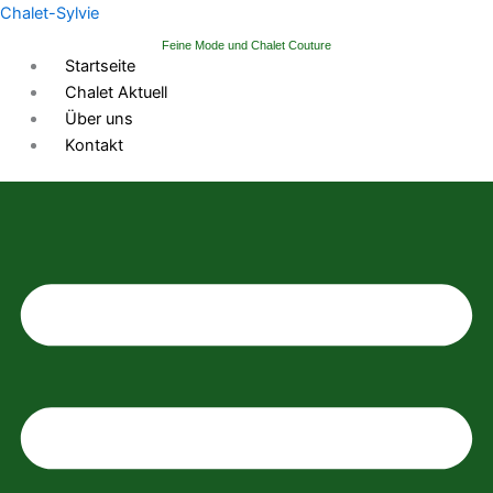
Zum
Chalet-Sylvie
Inhalt
Feine Mode und Chalet Couture
springen
Startseite
Chalet Aktuell
Über uns
Kontakt