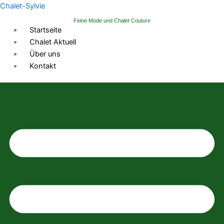
Zum
Chalet-Sylvie
Inhalt
Feine Mode und Chalet Couture
springen
Startseite
Chalet Aktuell
Über uns
Kontakt