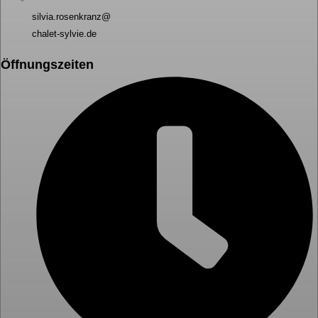
silvia.rosenkranz@
chalet-sylvie.de
Öffnungszeiten