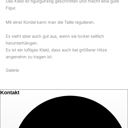
Das Kleid ist figurgünstig geschnitten und macht eine gute
Figur.
Mit einer Kordel kann man die Taille regulieren.
Es sieht aber auch gut aus, wenn sie locker seitlich
herunterhängen.
Es ist ein luftiges Kleid, dass auch bei größerer Hitze
angenehm zu tragen ist.
Galerie
Kontakt