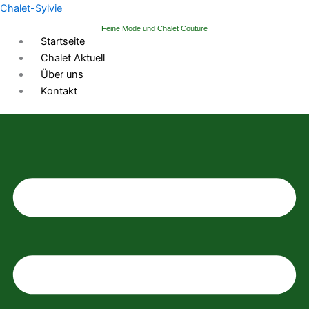
Zum
Chalet-Sylvie
Inhalt
Feine Mode und Chalet Couture
springen
Startseite
Chalet Aktuell
Über uns
Kontakt