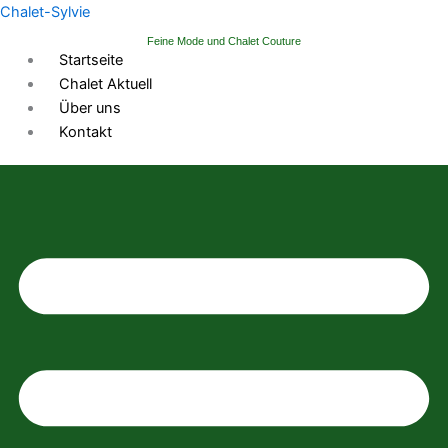
Zum
Chalet-Sylvie
Inhalt
Feine Mode und Chalet Couture
springen
Startseite
Chalet Aktuell
Über uns
Kontakt