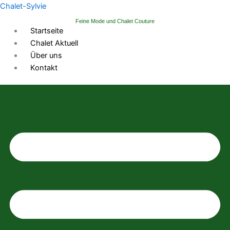
Zum
Chalet-Sylvie
Inhalt
Feine Mode und Chalet Couture
springen
Startseite
Chalet Aktuell
Über uns
Kontakt