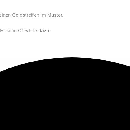
inen Goldstreifen im Muster.
 Hose in Offwhite dazu.