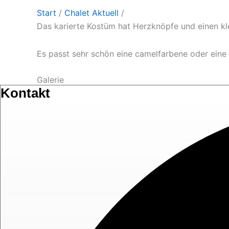
Start
/
Chalet Aktuell
/
Das karierte Kostüm hat Herzknöpfe und einen kle
Es passt sehr schön eine camelfarbene oder eine
Galerie
Kontakt