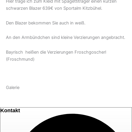
Hier trage ich zum Kleid mit Spagettiträger einen kurzen
schwarzen Blazer 639€ von Sportalm Kitzbühel.
Den Blazer bekommen Sie auch in weiß.
An den Armbündchen sind kleine Verzierungen angebracht.
Bayrisch heißen die Verzierungen Froschgoscherl
(Froschmund)
Galerie
Kontakt