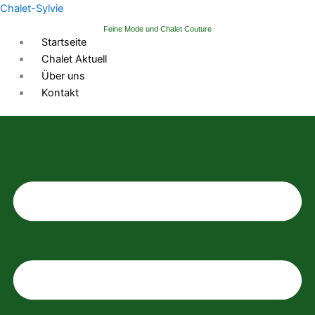
Zum
Chalet-Sylvie
Inhalt
Feine Mode und Chalet Couture
springen
Startseite
Chalet Aktuell
Über uns
Kontakt