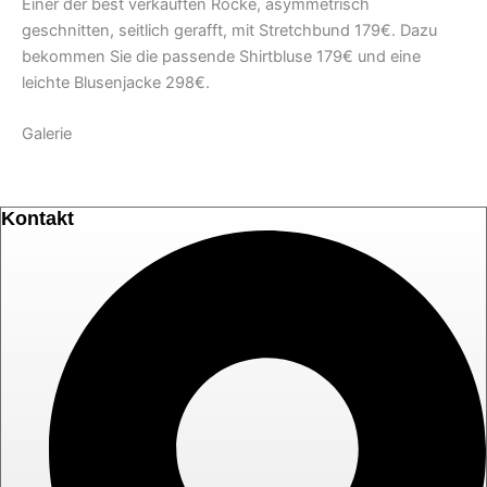
Einer der best verkauften Röcke, asymmetrisch
geschnitten, seitlich gerafft, mit Stretchbund 179€. Dazu
bekommen Sie die passende Shirtbluse 179€ und eine
leichte Blusenjacke 298€.
Galerie
Kontakt