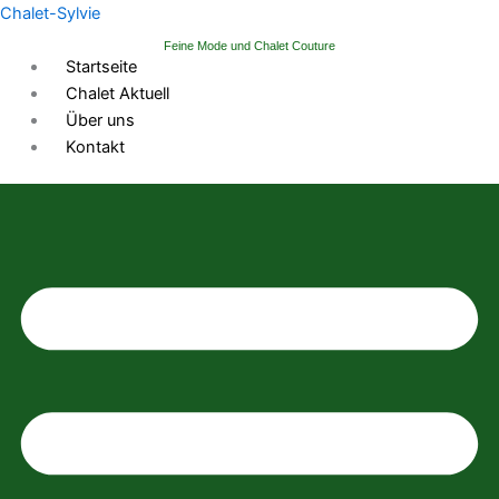
Zum
Chalet-Sylvie
Inhalt
Feine Mode und Chalet Couture
springen
Startseite
Chalet Aktuell
Über uns
Kontakt