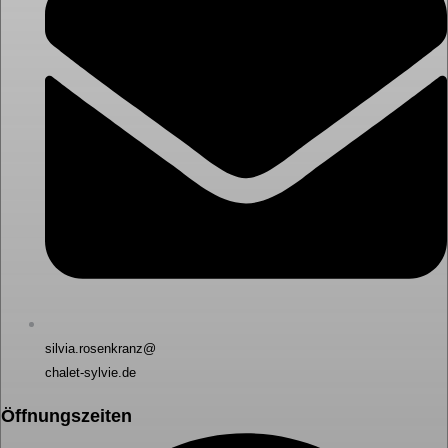
silvia.rosenkranz@
chalet-sylvie.de
Öffnungszeiten