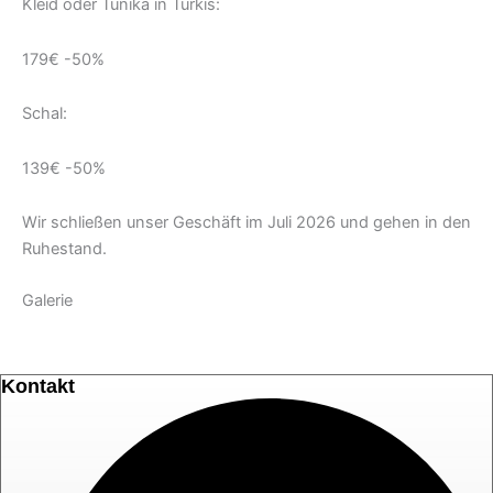
Kleid oder Tunika in Türkis:
179€ -50%
Schal:
139€ -50%
Wir schließen unser Geschäft im Juli 2026 und gehen in den
Ruhestand.
Galerie
Kontakt