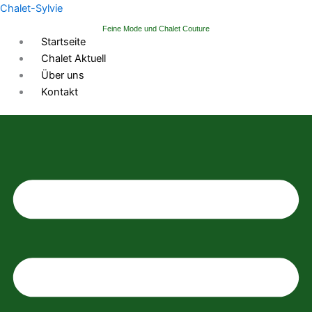
Zum
Chalet-Sylvie
Inhalt
Feine Mode und Chalet Couture
springen
Startseite
Chalet Aktuell
Über uns
Kontakt